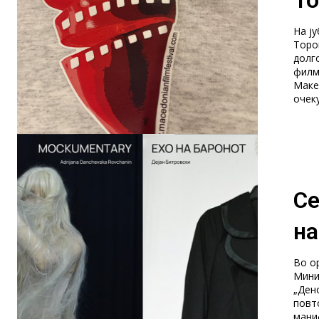
На ј
Торо
долг
филм
Маке
очеку
Се
на
Во о
Минис
„Ден
повт