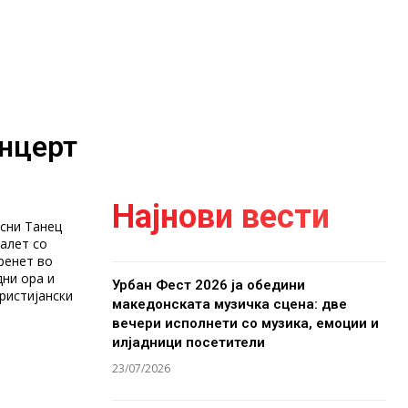
нцерт
Најнови вести
есни Танец
алет со
ренет во
Урбан Фест 2026 ја обедини
ристијански
македонската музичка сцена: две
вечери исполнети со музика, емоции и
илјадници посетители
23/07/2026