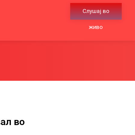
Слушај во
живо
ал во