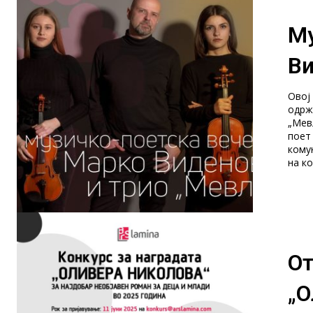
Му
Ви
Овој 
одржи
„Мев
поет
кому
на ко
От
„О