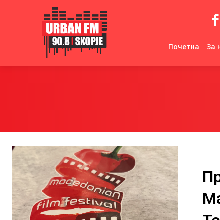
Почетна
За 
Пр
Ма
То