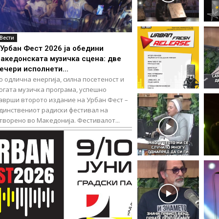
Вести
Урбан Фест 2026 ја обедини
акедонската музичка сцена: две
ечери исполнети...
о одлична енергија, силна посетеност и
огата музичка програма, успешно
аврши второто издание на Урбан Фест –
динствениот радиски фестивал на
отворено во Македонија. Фестивалот...