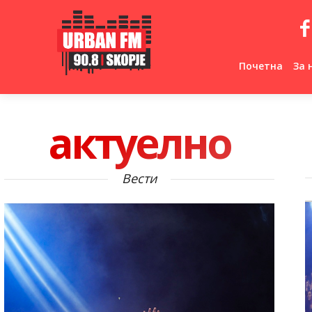
Почетна
За 
актуелно
Вести