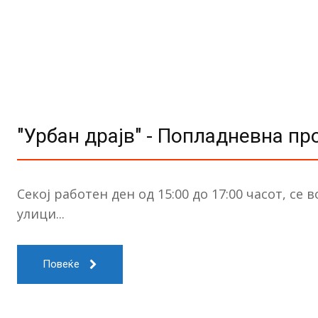
"Урбан драјв" - Попладневна п
Секој работен ден од 15:00 до 17:00 часот, се
улици...
Повеќе