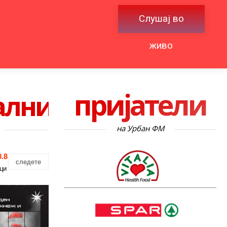
Слушај во
живо
пријатели
ални
на Урбан ФМ
.8
следете
ци