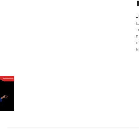
Ј
Ш
т
п
п
м