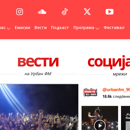
нас
Емисии
Вести
Подкаст
Програма
Фестивал
вести
социј
на Урбан ФМ
мрежи
@urbanfm_90
18.6k
следбени