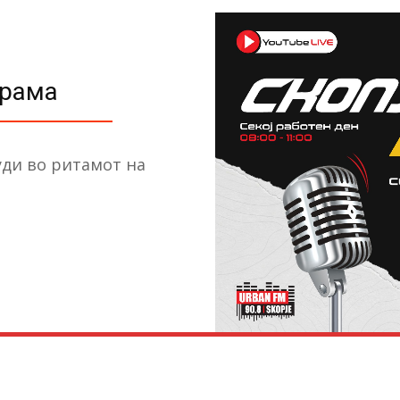
грама
буди во ритамот на