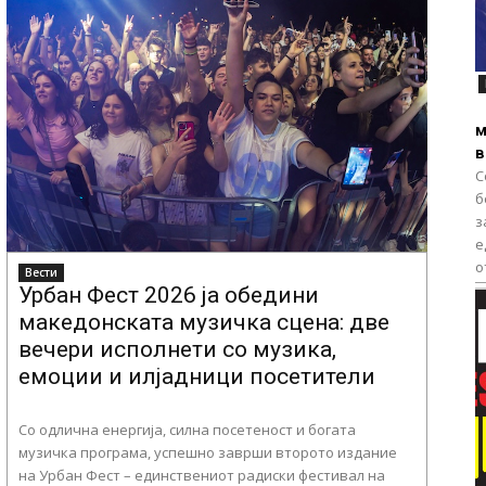
м
в
С
б
з
е
Вести
Урбан Фест 2026 ја обедини
македонската музичка сцена: две
вечери исполнети со музика,
емоции и илјадници посетители
Со одлична енергија, силна посетеност и богата
музичка програма, успешно заврши второто издание
на Урбан Фест – единствениот радиски фестивал на