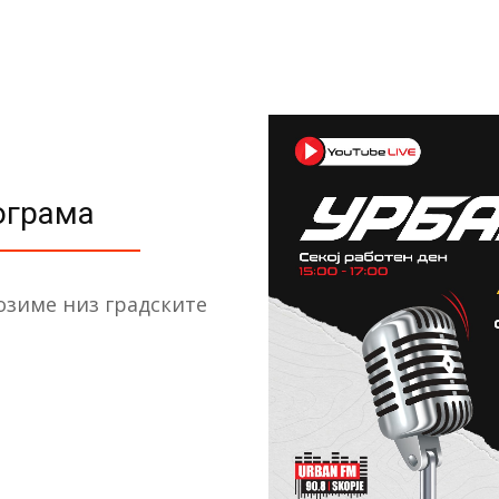
рограма
 возиме низ градските