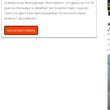
отворено во Македонија. Фестивалот се одржа на 9 и 10
јуни на локацијата „Вембли“ во Градски парк, каде во
текот на двете вечери илјадници посетители имаа
можност да уживаат...
д
„
прочитајте повеќе
П
и
С
в