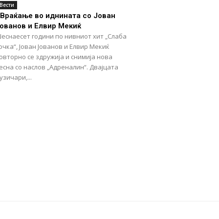
Вести
Враќање во иднината со Јован
ованов и Елвир Мекиќ
еснаесет години по нивниот хит „Слаба
очка“, Јован Јованов и Елвир Мекиќ
овторно се здружија и снимија нова
есна со наслов „Адреналин“. Двајцата
узичари,...