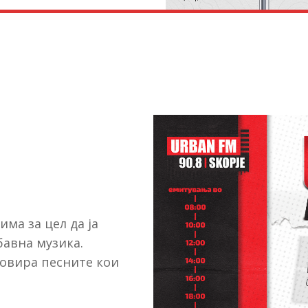
има за цел да ја
авна музика.
мовира песните кои