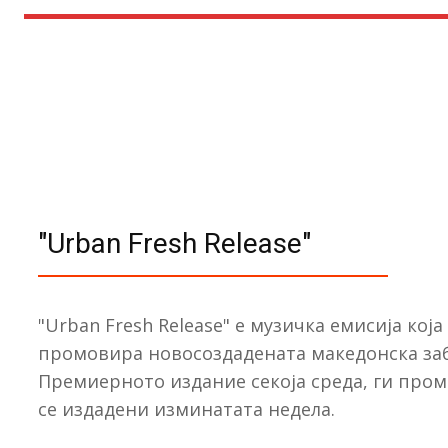
"Urban Fresh Release"
"Urban Fresh Release" е музичка емисија која 
промовира новосоздадената македонска заб
Премиерното издание секоја среда, ги про
се издадени изминатата недела.