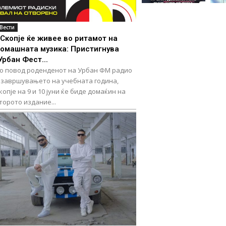
Вести
Скопје ќе живее во ритамот на
омашната музика: Пристигнува
Урбан Фест...
о повод роденденот на Урбан ФМ радио
 завршувањето на учебната година,
копје на 9 и 10 јуни ќе биде домаќин на
торото издание...