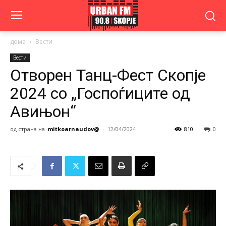
дома
Вести
Вести
Отворен Танц-Фест Скопје
2024 со „Госпоѓиците од
Авињон“
од страна на
mitkoarnaudov@
-
12/04/2024
810
0