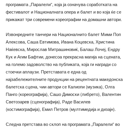
програмата „Паралели“, која ја означува соработката на
фестивалот и Националната опера и балет и во која ќе се
прикажат три современи кореографии на домашни автори.
Извонредните танчери на Националнито балет Мими Поп
Алексова, Саша Евтимова, Ивана Коцевска, Христина
Наќевска, Мирослав Митрашиновиќ, Балаш Лочеј, Ендру
Кук и Агим Бафтии, донесоа прекрасна магија на сцената,
на големо задоволство на публиката, која ги награди со
стоечки аплаузи. Претставата е една од
најзабележителните продукции на рецентната македонска
балетска сцена, чии автори се Калиопи (музика), Олга
Панго (кореографија), Сашо Димоски (либрето), Валентин
Светозарев (сценографија), Раде Василев
(костимографија), Емил Петров (мултимедија и дизајн).
Следна претстава во склоп на програмата „Паралели“ во