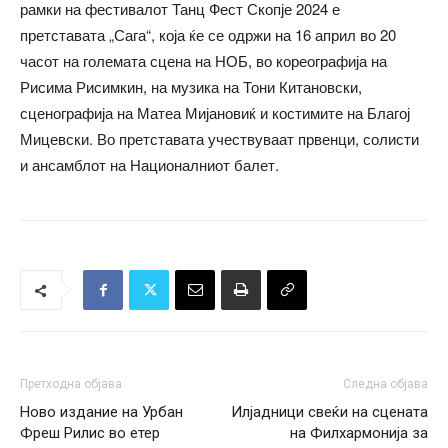
рамки на фестивалот Танц Фест Скопје 2024 е
претставата „Сага“, која ќе се одржи на 16 април во 20
часот на големата сцена на НОБ, во кореографија на
Рисима Рисимкин, на музика на Тони Китановски,
сценографија на Матеа Мијановиќ и костимите на Благој
Мицевски. Во претставата учествуваат првенци, солисти
и ансамблот на Националниот балет.
Претходна објава
Следна објава
Ново издание на Урбан
Илјадници свеќи на сцената
Фреш Рилис во етер
на Филхармонија за