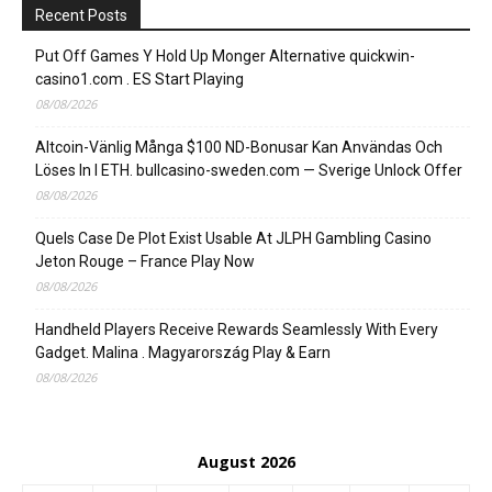
Recent Posts
Put Off Games Y Hold Up Monger Alternative quickwin-
casino1.com . ES Start Playing
08/08/2026
Altcoin-Vänlig Många $100 ND-Bonusar Kan Användas Och
Löses In I ETH. bullcasino-sweden.com — Sverige Unlock Offer
08/08/2026
Quels Case De Plot Exist Usable At JLPH Gambling Casino
Jeton Rouge – France Play Now
08/08/2026
Handheld Players Receive Rewards Seamlessly With Every
Gadget. Malina . Magyarország Play & Earn
08/08/2026
August 2026