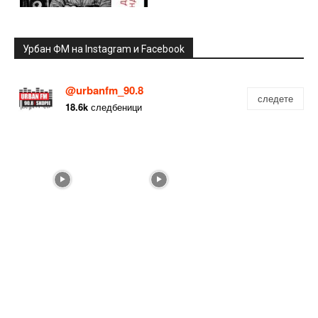
Урбан ФМ на Instagram и Facebook
@urbanfm_90.8
следете
18.6k
следбеници