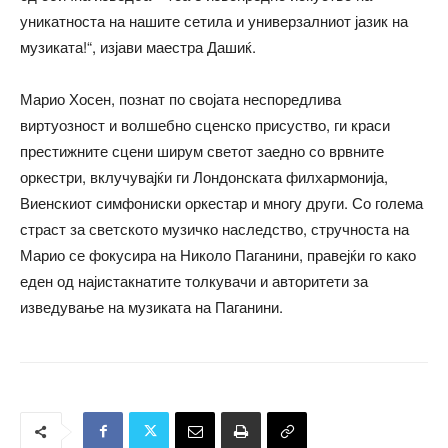
уникатноста на нашите сетила и универзалниот јазик на
музиката!“, изјави маестра Дашиќ.
Марио Хосен, познат по својата неспоредлива
виртуозност и волшебно сценско присуство, ги краси
престижните сцени ширум светот заедно со врвните
оркестри, вклучувајќи ги Лондонската филхармонија,
Виенскиот симфониски оркестар и многу други. Со голема
страст за светското музичко наследство, стручноста на
Марио се фокусира на Николо Паганини, правејќи го како
еден од најистакнатите толкувачи и авторитети за
изведување на музиката на Паганини.