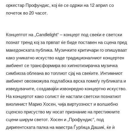
оркестар Профундис, кој ќе се одржи на 12 април со
почеток во 20 часот.
Концептот на „Candlelight“ – концерт под свеќи е светски
познат тренд кој за првпат ќе биде поставен на сцена пред
македонската публика. Музичките критичари го опишуваат
како уникатно искуство каде традиционалниот концертен
амбиент се трансформира во хипнотизирачка музичка
симбиоза облеана во топлиот сјај на свеќите. Интимниот
амбиент овозможува подлабока врска помеѓу публиката и
изведувачите, создавајќи извонредно концертно искуство.
На концертот како солист ќе настапи светски познатиот
виолинист Марио Хосен, чија виртуозност и волшебно
сценско присуство му носат признание на престижните
сцени ширум светот. Хосен и „Профундис“, под
диригентската палка на маестра Ѓурѓица Дашиќ, ќе ѝ