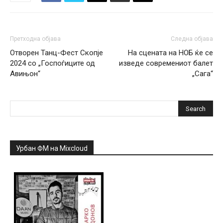
Претходна објава
Следна објава
Отворен Танц-Фест Скопје
На сцената на НОБ ќе се
2024 со „Госпоѓиците од
изведе современиот балет
Авињон“
„Сага“
Урбан ФМ на Mixcloud