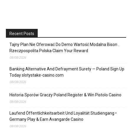
Recent Posts
Tajny Plan Nie Oferować Do Demo Wartość Modalna Bison .
Rzeczpospolita Polska Claim Your Reward
08/08/2026
Banking Alternative And Defrayment Surety — Poland Sign Up
Today slotystake-casino.com
08/08/2026
Historia Sporów Graczy Poland Register & Win Pistolo Casino
08/08/2026
Laufend Öffentlichkeitsarbeit Und Loyalität Studiengang •
Germany Play & Earn Avangarde Casino
08/08/2026