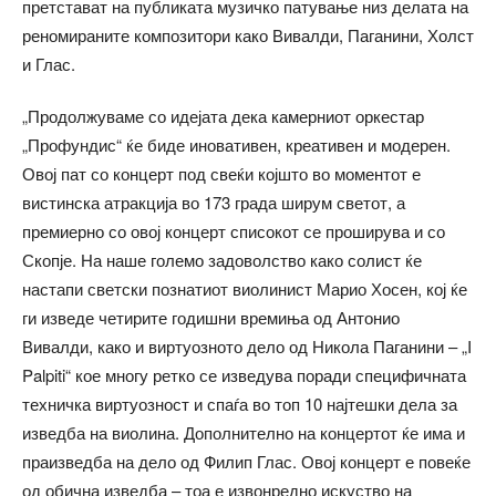
претстават на публиката музичко патување низ делата на
реномираните композитори како Вивалди, Паганини, Холст
и Глас.
„Продолжуваме со идејата дека камерниот оркестар
„Профундис“ ќе биде иновативен, креативен и модерен.
Овој пат со концерт под свеќи којшто во моментот е
вистинска атракција во 173 града ширум светот, а
премиерно со овој концерт списокот се проширува и со
Скопје. На наше големо задоволство како солист ќе
настапи светски познатиот виолинист Марио Хосен, кој ќе
ги изведе четирите годишни времиња од Антонио
Вивалди, како и виртуозното дело од Никола Паганини – „I
Palpiti“ кое многу ретко се изведува поради специфичната
техничка виртуозност и спаѓа во топ 10 најтешки дела за
изведба на виолина. Дополнително на концертот ќе има и
праизведба на дело од Филип Глас. Овој концерт е повеќе
од обична изведба – тоа е извонредно искуство на