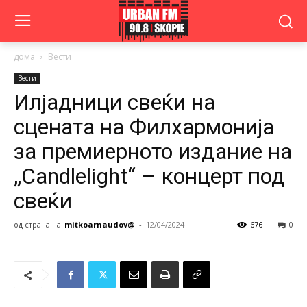
дома
Вести
Вести
Илјадници свеќи на
сцената на Филхармонија
за премиерното издание на
„Candlelight“ – концерт под
свеќи
од страна на
mitkoarnaudov@
-
12/04/2024
676
0