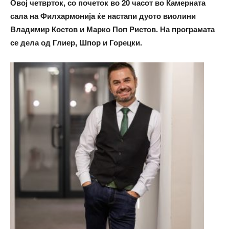
Овој четврток, со почеток во 20 часот во Камерната
сала на Филхармонија ќе настапи дуото виолини
Владимир Костов и Марко Поп Ристов. На програмата
се дела од Глиер, Шпор и Горецки.