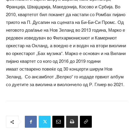
Франција, Швајцарија, Македонија, Косово и Србија. Во
2010, квартетот бил поканет да настапи со Ромбах пијано
триото на П. Дусапин на сцената на
Би-Би-Си Промс
. Од
неговото доаѓање на Нов Зеланд во 2013 година, Марко е
редовен изведувач во
Филхармонискиот и Камерниот
оркестар на Окланд,
а воедно е и водач на втори виолини
во
оркестарот „Бах музика“
.
Марко е
основач
и на Вилани
пијано квартет
со кого од 2016 до 2019 години
имаа
т
остварено повеќе од 30 концерти ширум Нов
Зеланд. Со ансамбл
от „Велрко“
го издаде првиот албум
со дуетите за виолина и виолончело од Р. Глиер во 2021.