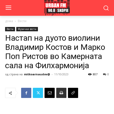
дома
Вести
Вести
Музички вести
Настап на дуото виолини
Владимир Костов и Марко
Поп Ристов во Камерната
сала на Филхармонија
од страна на
mitkoarnaudov@
-
11/10/2023
807
0