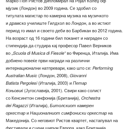
Марко
Поп Ристов
дипломирал на
Ројал Колеџ оф
мјузик
(Лондон) во 2009 година. Се здобил со
титулата
м
агист
а
р по камерна музика на
м
узичкото
и
др
амско
у
чилиште
Гилдхол
во Лондон, а во истиот
период го имал и своето
деби во
Барбикан
в
о 2012 година.
На возраст од 16 години бил поканет и награден со
стипендија да студира кај професор Павел Верников
во
„
Scuola di Musica di
Fiesole
“
во Фиренца, Италија. Има
добиено повеќе први награди на различни
интернационални натпревари, како што се:
Performing
Australian Music
(Лондон, 2008),
Giovanni
Batista
Pergolesi
(Италија, 2003) и
Петар
Коњовиќ
(Југославија, 2001). Свири како солист
со
Кенсингтон синфонија
(Британија),
Orchest
ra
dei
Ragazzi
(Италија),
Битолск
иот камерен
оркестар
и
Националниот симфониски оркестар
на
Македонија. Со неговиот Ристов квартет, настапувал на
фестивали и сцени ширум Европа, како Британија,