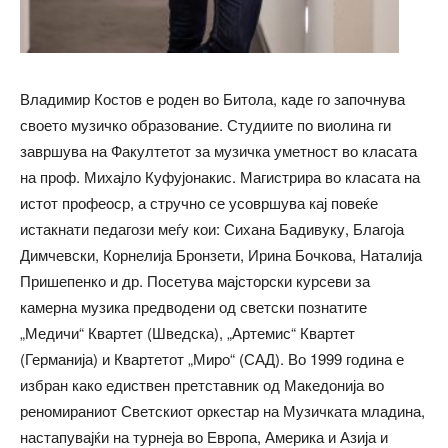
Владимир Костов е роден во Битола, каде го започнува
своето музичко образование. Студиите по виолина ги
завршува на Факултетот за музичка уметност во класата
на проф. Михајло Куфујонакис. Магистрира во класата на
истот профеоср, а стручно се усовршува кај повеќе
истакнати педагози меѓу кои: Сихана Бадивуку, Благоја
Димчевски, Корнелија Бронзети, Ирина Бочкова, Наталија
Пришепенко и др. Посетува мајсторски курсеви за
камерна музика предводени од светски познатите
„Медичи“ Квартет (Шведска), „Артемис“ Квартет
(Германија) и Квартетот „Миро“ (САД). Во 1999 година е
избран како едиствен претставник од Македонија во
реномираниот Светскиот оркестар на Музичката младина,
настапувајќи на турнеја во Европа, Америка и Азија и