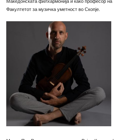
Македонската филхармонија и како професор на
Факултетот за музичка уметност во Скопје.