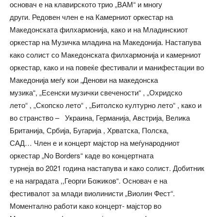
основач е на клавирското трио „ВАМ“ и многу
други. Редовен член е на Камерниот оркестар на
Македонската филхармонија, како и на Младинскиот
оркестар на Музичка младина на Македонија. Настапува
како солист со Македонската филхармонија и камерниот
оркестар, како и на повеќе фестивали и манифестации во
Македонија меѓу кои
„
Денови на македонска
музика
“
,
„
Есенски музички свечености
“
,
„
Охридско
лето
“
,
„
Скопско лето
“
,
„
Битолско културно лето
“
, како и
во странство – Украина, Германија, Австрија, Велика
Британија, Србија, Бугарија , Хрватска, Полска,
САД… Член е и концерт мајстор на меѓународниот
оркестар
„
Nо Borders
“
каде во концертната
турнеја
во
2021
година
настапува и како сoлист
.
Добитник
е на наградата ,,Георги Божиков
“
. Основач е на
фестивалот за млади виолинисти „Виолин Фест“.
Моментално работи како концерт- мајстор во