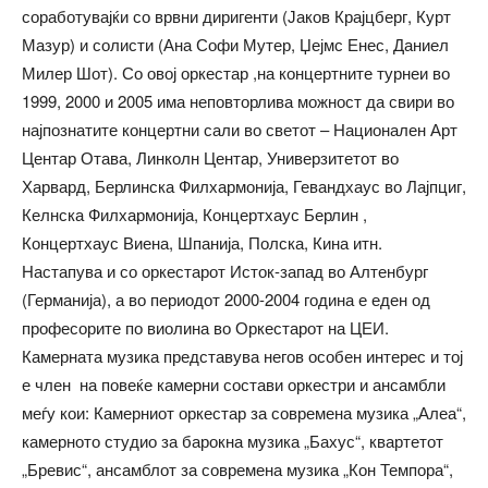
соработувајќи со врвни диригенти (Јаков Крајцберг, Курт
Мазур) и солисти (Ана Софи Мутер, Џејмс Енес, Даниел
Милер Шот). Со овој оркестар ,на концертните турнеи во
1999, 2000 и 2005 има неповторлива можност да свири во
најпознатите концертни сали во светот – Национален Арт
Центар Отава, Линколн Центар, Универзитетот во
Харвард, Берлинска Филхармонија, Гевандхаус во Лајпциг,
Келнска Филхармонија, Концертхаус Берлин ,
Концертхаус Виена, Шпанија, Полска, Кина итн.
Настапува и со оркестарот Исток-запад во Алтенбург
(Германија), а во периодот 2000-2004 година е еден од
професорите по виолина во Оркестарот на ЦЕИ.
Камерната музика представува негов особен интерес и тој
е член на повеќе камерни состави оркестри и ансамбли
меѓу кои: Камерниот оркестар за современа музика „Алеа“,
камерното студио за барокна музика „Бахус“, квартетот
„Бревис“, ансамблот за современа музика
„
Кон Темпора
“
,