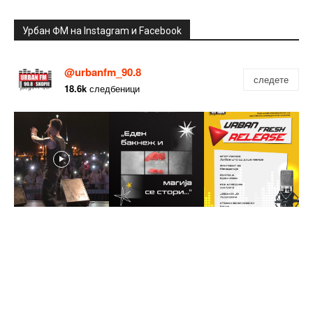
Урбан ФМ на Instagram и Facebook
@urbanfm_90.8
следете
18.6k
следбеници