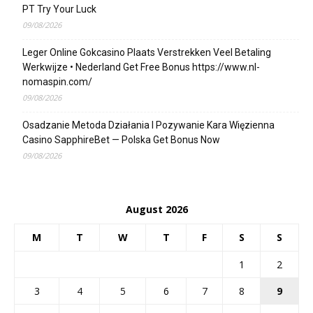
PT Try Your Luck
09/08/2026
Leger Online Gokcasino Plaats Verstrekken Veel Betaling
Werkwijze • Nederland Get Free Bonus https://www.nl-
nomaspin.com/
09/08/2026
Osadzanie Metoda Działania I Pozywanie Kara Więzienna
Casino SapphireBet — Polska Get Bonus Now
09/08/2026
August 2026
M
T
W
T
F
S
S
1
2
3
4
5
6
7
8
9