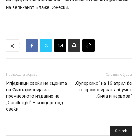
на великанот Блаже Конески.
Претходна објава
Следна објава
Илјадници свеќи на сцената
„Суперхикс“ на 16 април ќе
на Филхармонија за
го промовираат албумот
премиерното издание на
„Сила и нервоза“
„Candlelight“ – концерт под
свеќи