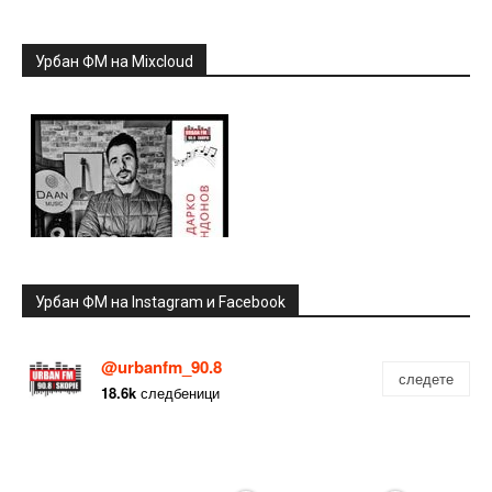
Урбан ФМ на Mixcloud
Урбан ФМ на Instagram и Facebook
@urbanfm_90.8
следете
18.6k
следбеници