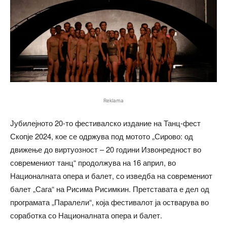
Reklama
Јубилејното 20-то фестивалско издание на Танц-фест
Скопје 2024, кое се одржува под мотото „Сирово: од
движење до виртуозност – 20 години Извонредност во
современиот танц“ продолжува на 16 април, во
Националната опера и балет, со изведба на современиот
балет „Сага“ на Рисима Рисимкин. Претставата е дел од
програмата „Паралели“, која фестивалот ја остварува во
соработка со Националната опера и балет.