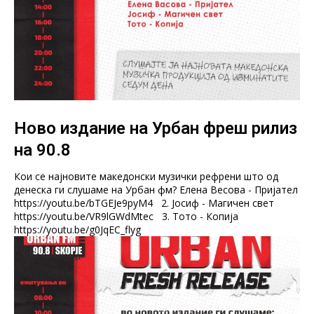
Ново издание на Урбан фреш рилиз
на 90.8
Кои се најновите македонски музички рефрени што од
денеска ги слушаме на Урбан фм? Елена Весова - Пријател
https://youtu.be/bTGEJe9pyM4 2. Јосиф - Магичен свет
https://youtu.be/VR9lGWdMtec 3. Тото - Копија
https://youtu.be/g0JqEC_flyg