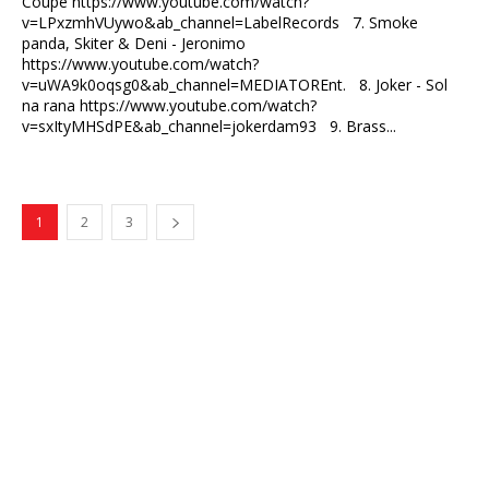
Coupe https://www.youtube.com/watch?
v=LPxzmhVUywo&ab_channel=LabelRecords 7. Smoke
panda, Skiter & Deni - Jeronimo
https://www.youtube.com/watch?
v=uWA9k0oqsg0&ab_channel=MEDIATOREnt. 8. Joker - Sol
na rana https://www.youtube.com/watch?
v=sxItyMHSdPE&ab_channel=jokerdam93 9. Brass...
1
2
3