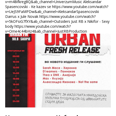
v=m48ifkreg8Q&ab_channel=UniverzumMusic Aleksandar
Spasencovski - Ke kazev se https://www.youtube.com/watch?
v=UeJS9FaMPDw&ab_channel=AleksandarSpasencovski
Darrus x Jule Novak https://www.youtube.com/watch?
v=5kOFsiG7fXY&ab_channel=Outsiders Just RB x Nikifor - Sexy
body https://www.youtube.com/watch?
v=Ome4c44bHz4&ab_channel=JustRBProduction