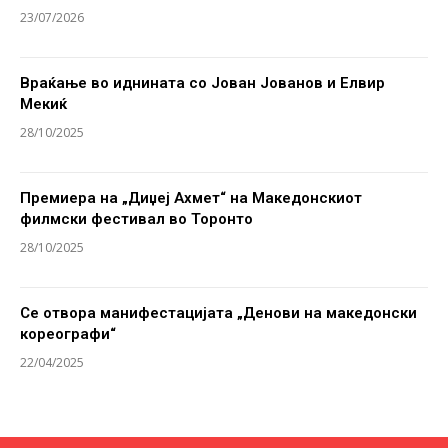
23/07/2026
Враќање во иднината со Јован Јованов и Елвир
Мекиќ
28/10/2025
Премиера на „Диџеј Ахмет“ на Македонскиот
филмски фестивал во Торонто
28/10/2025
Се отвора манифестацијата „Денови на македонски
кореографи“
22/04/2025