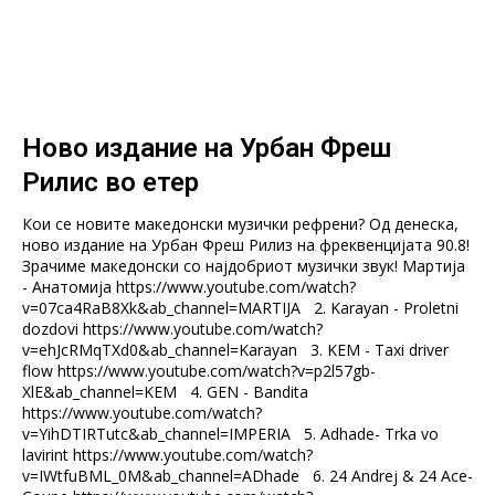
Ново издание на Урбан Фреш
Рилис во етер
Кои се новите македонски музички рефрени? Од денеска,
ново издание на Урбан Фреш Рилиз на фреквенцијата 90.8!
Зрачиме македонски со најдобриот музички звук! Мартија
- Анатомија https://www.youtube.com/watch?
v=07ca4RaB8Xk&ab_channel=MARTIJA 2. Karayan - Proletni
dozdovi https://www.youtube.com/watch?
v=ehJcRMqTXd0&ab_channel=Karayan 3. KEM - Taxi driver
flow https://www.youtube.com/watch?v=p2l57gb-
XlE&ab_channel=KEM 4. GEN - Bandita
https://www.youtube.com/watch?
v=YihDTIRTutc&ab_channel=IMPERIA 5. Adhade- Trka vo
lavirint https://www.youtube.com/watch?
v=IWtfuBML_0M&ab_channel=ADhade 6. 24 Andrej & 24 Ace-