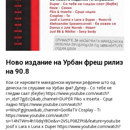
Ново издание на Урбан фреш рилиз
на 90.8
Кои се најновите македонски музички рефрени што од
денеска ги слушаме на Урбан фм? Дупер - Со тебе не
гледам саат (бејбе) https://www.youtube.com/watch?
v=_idzF7gjEcQ&ab_channel=DUPER Fiko x Inserta - Срце
ладно https://www.youtube.com/watch?
v=WxzPgijJnuw&ab_channel=GorillaTV Cosplay - Ti
https://www.youtube.com/watch?
si=14NTWm4h10dqY8Oe&v=2VSLP08ZPtI&feature=youtu.be
Josif x Lara x Luna x Duper https://www.youtube.com/watch?