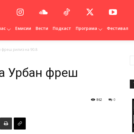
нас
Емисии
Вести
Подкаст
Програма
Фестивал
 фреш рилиз на 90.8
а Урбан фреш
862
0