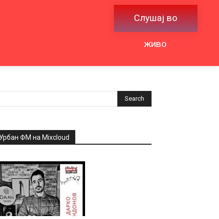
Слушај во
живо
Урбан ФМ на Mixcloud