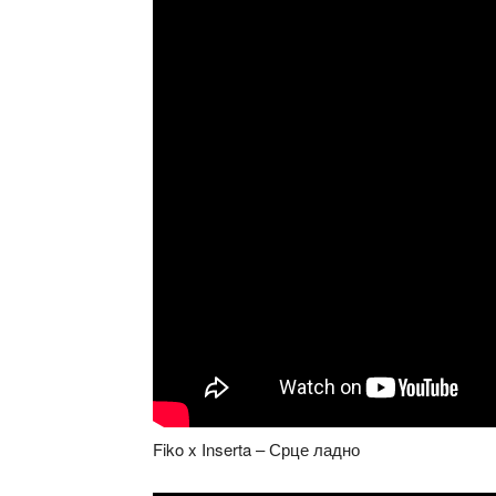
Fiko x Inserta – Срце ладно