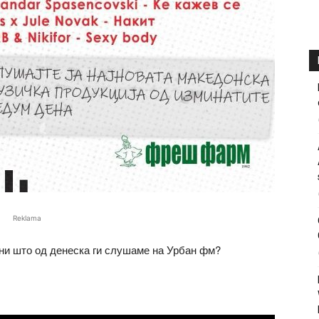
Reklama
ни што од денеска ги слушаме на Урбан фм?