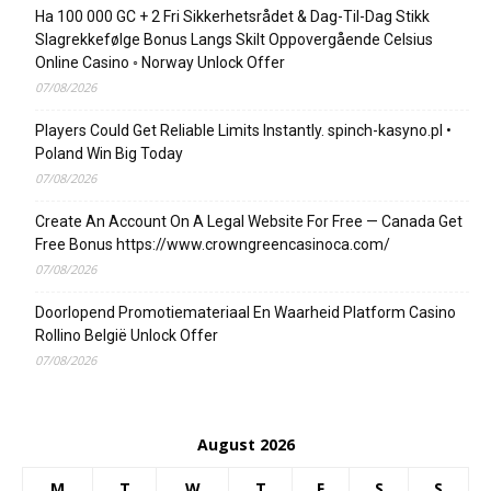
Ha 100 000 GC + 2 Fri Sikkerhetsrådet & Dag-Til-Dag Stikk
Slagrekkefølge Bonus Langs Skilt Oppovergående Celsius
Online Casino ◦ Norway Unlock Offer
07/08/2026
Players Could Get Reliable Limits Instantly. spinch-kasyno.pl •
Poland Win Big Today
07/08/2026
Create An Account On A Legal Website For Free — Canada Get
Free Bonus https://www.crowngreencasinoca.com/
07/08/2026
Doorlopend Promotiemateriaal En Waarheid Platform Casino
Rollino België Unlock Offer
07/08/2026
August 2026
M
T
W
T
F
S
S