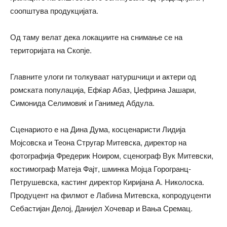
соопштува продукцијата.
Од таму велат дека локациите на снимање се на
територијата на Скопје.
Главните улоги ги толкуваат натуршчици и актери од
ромската популација, Ефќар Абаз, Џефрина Јашари,
Симонида Селимовиќ и Ганимед Абдула.
Сценариото е на Дина Дума, косценаристи Лидија
Мојсовска и Теона Стругар Митевска, директор на
фотографија Фредерик Ноиром, сценограф Вук Митевски,
костимограф Матеја Фајт, шминка Мојца Горогранц-
Петрушевска, кастинг директор Киријана А. Николоска.
Продуцент на филмот е Лабина Митевска, копродуценти
Себастијан Делој, Данијел Хочевар и Вања Сремац.