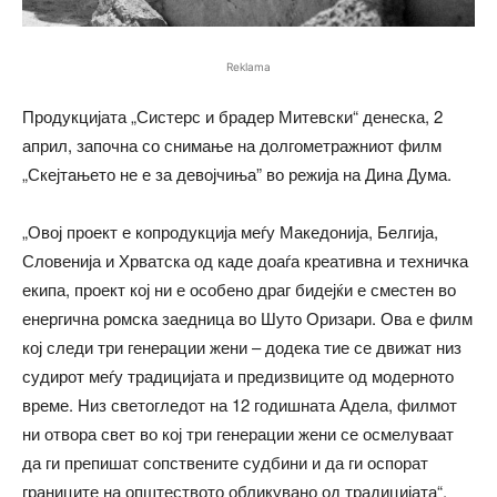
Reklama
Продукцијата „Систерс и брадер Митевски“ денеска, 2
април, започна со снимање на долгометражниот филм
„Скејтањето не е за девојчиња” во режија на Дина Дума.
„Овој проект е копродукција меѓу Македонија, Белгија,
Словенија и Хрватска од каде доаѓа креативна и техничка
екипа, проект кој ни е особено драг бидејќи е сместен во
енергична ромска заедница во Шуто Оризари. Ова е филм
кој следи три генерации жени – додека тие се движат низ
судирот меѓу традицијата и предизвиците од модерното
време. Низ светогледот на 12 годишната Адела, филмот
ни отвора свет во кој три генерации жени се осмелуваат
да ги препишат сопствените судбини и да ги оспорат
границите на општеството обликувано од традицијата“,