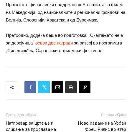
Проектот е финансиски поддржан од Агенцијата за филм
на Македонија, од националните и регионални фондови на
Белгија, Словенија, Хрватска и од Еуроимаж.
Претходно, додека беше во подготовка, „Скејтањето не е
за девојчиња“
освои две награди
за развој во програмата
„Синелинк“ на Сараевскиот филмски фестивал.
Претходна објава
Следна објава
Натпревар за цртање и
Ново издание на Урбан
сликање за прослава на
Фреш Рилис во етер