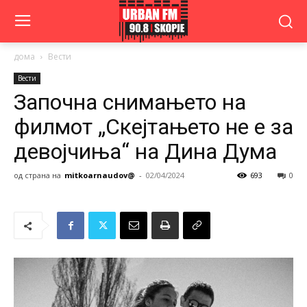
дома
Вести
Вести
Започна снимањето на
филмот „Скејтањето не е за
девојчиња“ на Дина Дума
од страна на
mitkoarnaudov@
-
02/04/2024
693
0