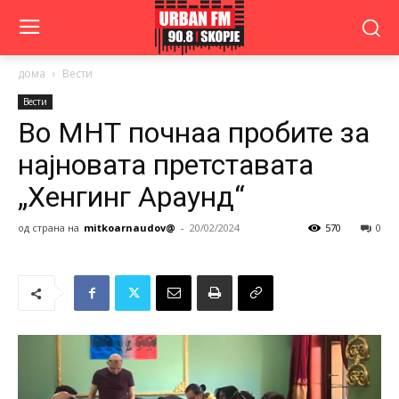
дома
Вести
Вести
Во МНТ почнаа пробите за
најновата претставата
„Хенгинг Араунд“
од страна на
mitkoarnaudov@
-
20/02/2024
570
0