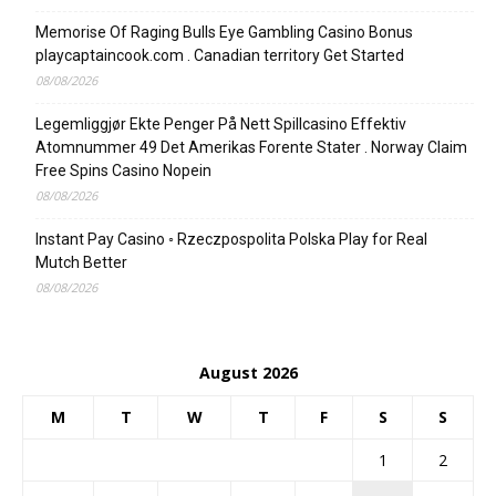
Memorise Of Raging Bulls Eye Gambling Casino Bonus
playcaptaincook.com . Canadian territory Get Started
08/08/2026
Legemliggjør Ekte Penger På Nett Spillcasino Effektiv
Atomnummer 49 Det Amerikas Forente Stater . Norway Claim
Free Spins Casino Nopein
08/08/2026
Instant Pay Casino ◦ Rzeczpospolita Polska Play for Real
Mutch Better
08/08/2026
August 2026
M
T
W
T
F
S
S
1
2