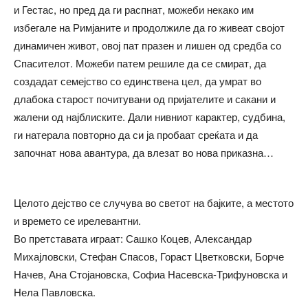
и Гестас, но пред да ги распнат, можеби некако им
избегале на Римјаните и продолжиле да го живеат својот
динамичен живот, овој пат празен и лишен од средба со
Спасителот. Можеби патем решиле да се смират, да
создадат семејство со единствена цел, да умрат во
длабока старост почитувани од пријателите и сакани и
жалени од најблиските. Дали нивниот карактер, судбина,
ги натерала повторно да си ја пробаат среќата и да
започнат нова авантура, да влезат во нова приказна…
Целото дејство се случува во светот на бајките, а местото
и времето се ирелевантни.
Во претставата играат: Сашко Коцев, Александар
Михајловски, Стефан Спасов, Гораст Цветковски, Борче
Начев, Ана Стојановска, Софиа Насевска-Трифуновска и
Нела Павловска.