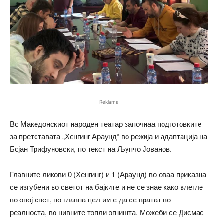
Reklama
Во Македонскиот народен театар започнаа подготовките
за претставата „Хенгинг Араунд“ во режија и адаптација на
Бојан Трифуновски, по текст на Љупчо Јованов.
Главните ликови 0 (Хенгинг) и 1 (Араунд) во оваа приказна
се изгубени во светот на бајките и не се знае како влегле
во овој свет, но главна цел им е да се вратат во
реалноста, во нивните топли огништа. Можеби се Дисмас