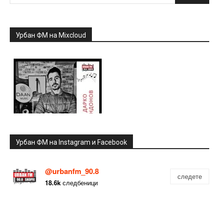
Урбан ФМ на Mixcloud
Урбан ФМ на Instagram и Facebook
@urbanfm_90.8
следете
18.6k
следбеници