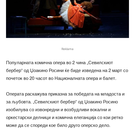
Reklama
Популарната комична опера во 2 чина „Севилскиот
бербер“ од Џоакино Росини ќе биде изведена на 2 март со
почеток во 20 часот во Националната опера и балет.
Операта раскажува приказна за победата на младоста и
за љубовта. „Севилскиот бербер“ од Џоакино Росино
изобилува со извонредни и возбудливи вокални и
оркестарски делници и комична елеганција со кои ретко
може да се спореди кое било друго оперско дело.