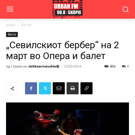
дома
Вести
Вести
„Севилскиот бербер“ на 2
март во Опера и балет
од страна на
mitkoarnaudov@
-
22/02/2024
606
0