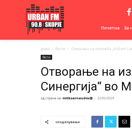
Почетна
За 
дома
Вести
Отворање на изложба „Кобалт Син
Вести
Отворање на из
Синергија“ во 
од страна на
mitkoarnaudov@
-
22/02/2024
споделување