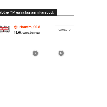
Урбан ФМ на Instagram и Facebook
@urbanfm_90.8
следете
18.6k
следбеници