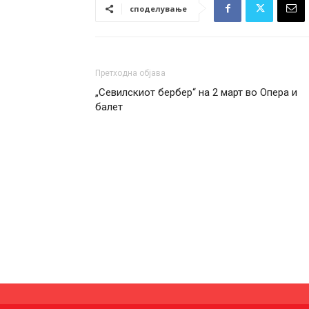
споделување
Претходна објава
„Севилскиот бербер“ на 2 март во Опера и
балет