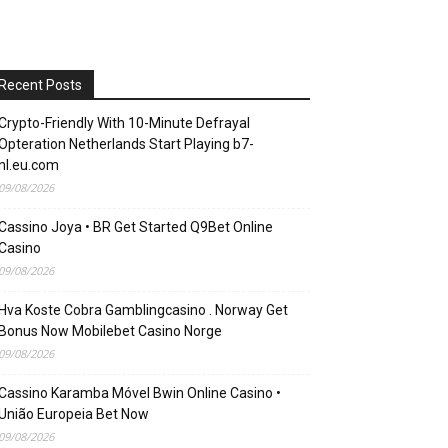
Recent Posts
Crypto-Friendly With 10-Minute Defrayal
Opteration Netherlands Start Playing b7-
nl.eu.com
09/08/2026
Cassino Joya • BR Get Started Q9Bet Online
Casino
09/08/2026
Hva Koste Cobra Gamblingcasino . Norway Get
Bonus Now Mobilebet Casino Norge
09/08/2026
Cassino Karamba Móvel Bwin Online Casino •
União Europeia Bet Now
09/08/2026