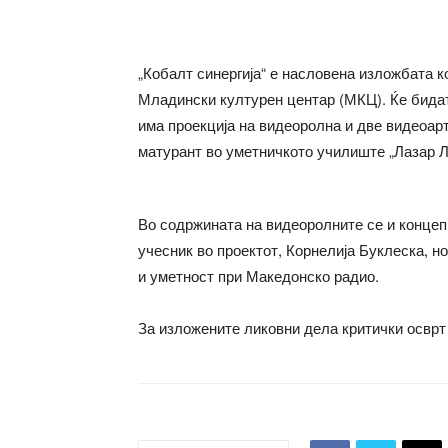
„Кобалт синергија“ е насловена изложбата ко
Младински културен центар (МКЦ). Ќе бидат
има проекција на видеоролна и две видеоарт
матурант во уметничкото училиште „Лазар Л
Во содржината на видеоролните се и концеп
учесник во проектот, Корнелија Буклеска, н
и уметност при Македонско радио.
За изложените ликовни дела критички осврт