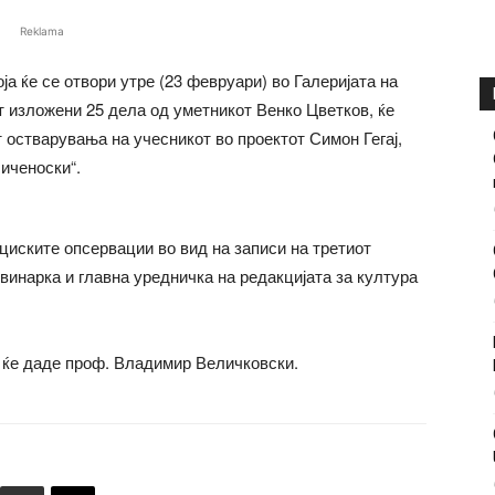
Reklama
ја ќе се отвори утре (23 февруари) во Галеријата на
 изложени 25 дела од уметникот Венко Цветков, ќе
 остварувања на учесникот во проектот Симон Гегај,
иченоски“.
циските опсервации во вид на записи на третиот
овинарка и главна уредничка на редакцијата за култура
 ќе даде проф. Владимир Величковски.