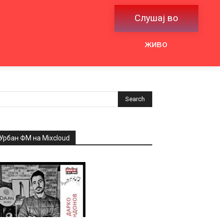
Слушај во
живо
Урбан ФМ на Mixcloud