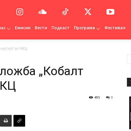
нас
Емисии
Вести
Подкаст
Програма
Фестивал
ергија“ во МКЦ
ложба „Кобалт
МКЦ
495
0