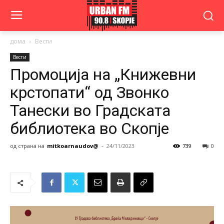
дома
Вести
Вести
Промоција на „Книжевни
крстопати“ од Звонко
Танески во Градската
библиотека во Скопје
од страна на
mitkoarnaudov@
-
24/11/2023
739
0