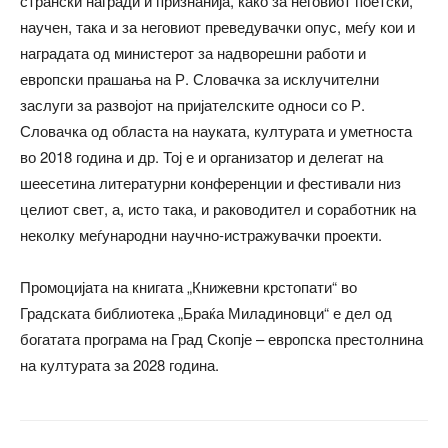
странски награди и признанија, како за неговиот поетски,
научен, така и за неговиот преведувачки опус, меѓу кои и
наградата од министерот за надворешни работи и
европски прашања на Р. Словачка за исклучителни
заслуги за развојот на пријателските односи со Р.
Словачка од областа на науката, културата и уметноста
во 2018 година и др. Тој е и организатор и делегат на
шеесетина литературни конференции и фестивали низ
целиот свет, а, исто така, и раководител и соработник на
неколку меѓународни научно-истражувачки проекти.
Промоцијата на книгата „Книжевни крстопати“ во
Градската библиотека „Браќа Миладиновци“ е дел од
богатата програма на Град Скопје – европска престолнина
на културата за 2028 година.