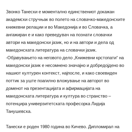
Звонко Танески е моментално единствениот докажан
академски стручњак во полето на словачко-македонските
книжевни релации и во Македонија и во Словачка, а
ангажиран е и како преведувач на познати словачки
автори на македонски јазик, но и на автори и дела од
македонската литература на словачки јазик.
-Објавувањето на неговото дело „Книжевни крстопати“ на
македонски јазик е несомнено значајно и добредојдено во
нашиот културен контекст, најпосле, и како своевиден
поттик за уште поагилно вложување на авторот во
доменот на презентацијата и афирмацијата на
македонската литература и култура во странство –
потенцира универзитетската професорка Лидија
Танушевска.
Танески е роден 1980 година во Кичево. Дипломирал на