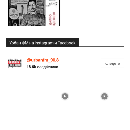
Урбан ФМ на Instagram и Facebook
@urbanfm_90.8
следете
18.6k
следбеници