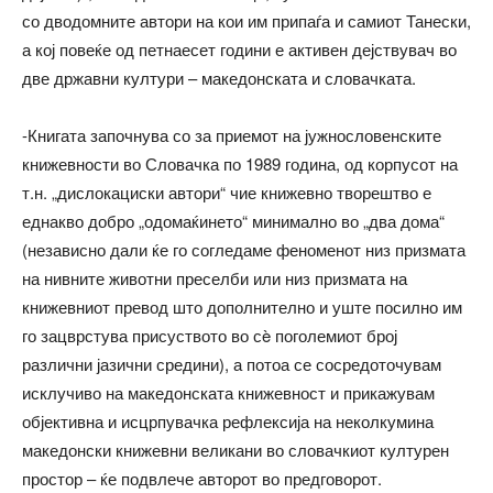
со дводомните автори на кои им припаѓа и самиот Танески,
а кој повеќе од петнаесет години е активен дејствувач во
две државни култури – македонската и словачката.
-Книгата започнува со за приемот на јужнословенските
книжевности во Словачка по 1989 година, од корпусот на
т.н. „дислокациски автори“ чие книжевно творештво е
еднакво добро „одомаќинето“ минимално во „два дома“
(независно дали ќе го согледаме феноменот низ призмата
на нивните животни преселби или низ призмата на
книжевниот превод што дополнително и уште посилно им
го зацврстува присуството во сè поголемиот број
различни јазични средини), а потоа се сосредоточувам
исклучиво на македонската книжевност и прикажувам
објективна и исцрпувачка рефлексија на неколкумина
македонски книжевни великани во словачкиот културен
простор – ќе подвлече авторот во предговорот.