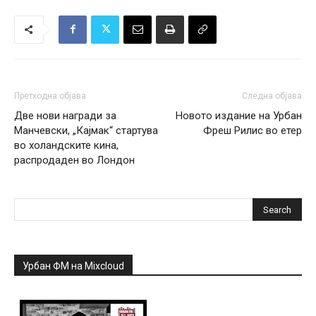
Претходна објава
Следна објава
Две нови награди за
Новото издание на Урбан
Манчевски, „Кајмак“ стартува
Фреш Рилис во етер
во холандските кина,
распродаден во Лондон
Урбан ФМ на Mixcloud