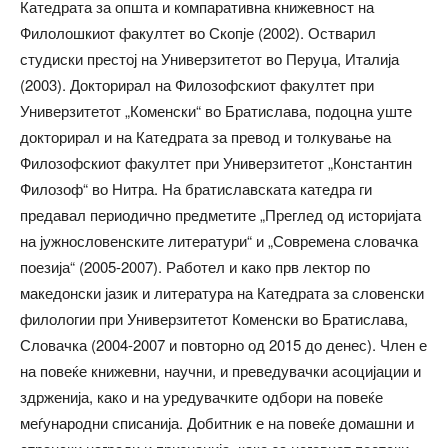
Катедрата за општа и компаративна книжевност на
Филолошкиот факултет во Скопје (2002). Остварил
студиски престој на Универзитетот во Перуџа, Италија
(2003). Докторирал на Филозофскиот факултет при
Универзитетот „Коменски“ во Братислава, подоцна уште
докторирал и на Катедрата за превод и толкување на
Филозофскиот факултет при Универзитетот „Константин
Филозоф“ во Нитра. На братиславската катедра ги
предавал периодично предметите „Преглед од историјата
на јужнословенските литератури“ и „Современа словачка
поезија“ (2005-2007). Работел и како прв лектор по
македонски јазик и литература на Катедрата за словенски
филологии при Универзитетот Коменски во Братислава,
Словачка (2004-2007 и повторно од 2015 до денес). Член е
на повеќе книжевни, научни, и преведувачки асоцијации и
здрженија, како и на уредувачките одбори на повеќе
меѓународни списанија. Добитник е на повеќе домашни и