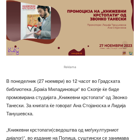
Reklama
В понеделник (27 ноември) во 12 часот во Градската
библиотека „Браќа Миладиновци“ во Скопје ќе биде
промовирана студијата „Книжевни крстопати“ од Звонко
Танески. За книгата ќе говорат Ана Стојаноска и Лидија
Танушевска.
„Книжевни крстопати(сведоштва од меѓукултурниот
дијалог)“, во издание на Полица, суштински се занимава