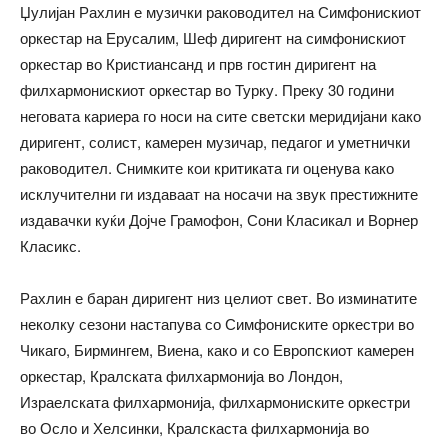
Џулијан Рахлин е музички раководител на Симфонискиот
оркестар на Ерусалим, Шеф диригент на симфонискиот
оркестар во Кристиансанд и прв гостин диригент на
филхармонискиот оркестар во Турку. Преку 30 години
неговата кариера го носи на сите светски меридијани како
диригент, солист, камерен музичар, педагог и уметнички
раководител. Снимките кои критиката ги оценува како
исклучителни ги издаваат на носачи на звук престижните
издавачки куќи Дојче Грамофон, Сони Класикал и Ворнер
Класикс.
Рахлин е баран диригент низ целиот свет. Во изминатите
неколку сезони настапува со Симфониските оркестри во
Чикаго, Бирмингем, Виена, како и со Европскиот камерен
оркестар, Кралската филхармонија во Лондон,
Израелската филхармонија, филхармониските оркестри
во Осло и Хелсинки, Кралскаста филхармонија во