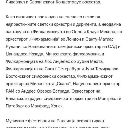
Ливерпул и Берлинскиот Концертхаус оркестар.
Како виолинист застанува на сцена со некои од
најпрестижните светски оркестри и диригенти, а неодамна
настапува со Филхармонијата во Осло и Клаус Мекела, со
оркестарот „Филхармонија“ во Лондон и Санту-Матиас
Рували, со Националниот симфониски оркестар на САД и
Џанандреа Нозеда, Минхенската филхармонија и
Филхармонијата на Лос Анџелес со Зубин Мехта,
Филхармонијата на Санкт Петерсбург и Јури Темирканов,
Бостонскиот симфониски оркестар, Филхармонискиот
оркестар на Миланската „Скала“, Националниот оркестар
РАИ со Андрес Орзоко-Естрада, Оркестарот на
Баварското радио, симфониските оркестри на Монтреал и
Питсбург со Манфред Хонек.
Музичките фестивали на Рахлин ја рефлектираат
неговата пасија кон обединување на изведувачите и