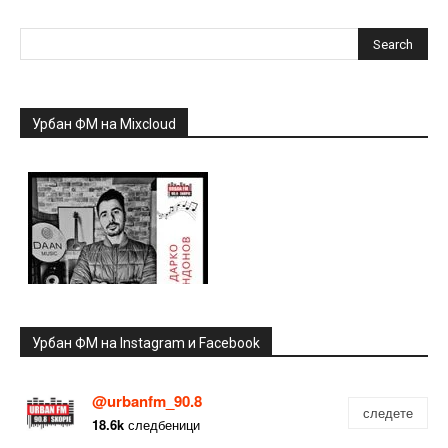
Урбан ФМ на Mixcloud
Урбан ФМ на Instagram и Facebook
@urbanfm_90.8
следете
18.6k
следбеници