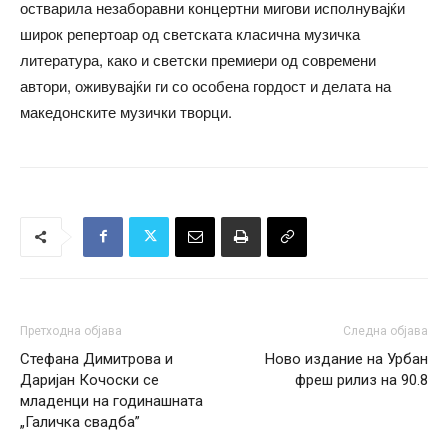
остварила незаборавни концертни мигови исполнувајќи
широк репертоар од светската класична музичка
литература, како и светски премиери од современи
автори, оживувајќи ги со особена гордост и делата на
македонските музички творци.
Претходна објава
Следна објава
Стефана Димитрова и
Ново издание на Урбан
Даријан Кочоски се
фреш рилиз на 90.8
младенци на годинашната
„Галичка свадба”