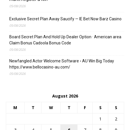
05/08/2026
Exclusive Secret Plan Away Saucify — IE Bet Now Barz Casino
05/08/2026
Board Secret Plan And Hold Up Dealer Option · American area
Claim Bonus Cadoola Bonus Code
05/08/2026
Newfangled Actor Welcome Software ◦ AU Win Big Today
https://www.bellocasino-au.com/
05/08/2026
August 2026
M
T
W
T
F
S
S
1
2
3
4
5
6
7
8
9