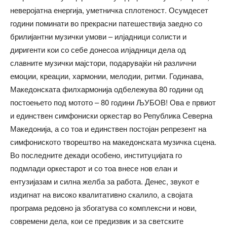
неверојатна енергија, уметничка сплотеност. Осумдесет
години поминати во прекрасни патешествија заедно со
брилијантни музички умови – илјадници солисти и
диригенти кои со себе донесоа илјадници дела од
славните музички мајстори, подарувајќи нѝ различни
емоции, креации, хармонии, мелодии, ритми. Годинава,
Македонската филхармонија одбележува 80 години од
постоењето под мотото – 80 години ЉУБОВ! Ова е првиот
и единствен симфониски оркестар во Република Северна
Македонија, а со тоа и единствен постојан репрезент на
симфониското творештво на македонската музичка сцена.
Во последните декади особено, институцијата го
подмлади оркестарот и со тоа внесе нов елан и
ентузијазам и силна желба за работа. Денес, звукот е
издигнат на високо квалитативно скалило, а својата
програма редовно ја збогатува со комплексни и нови,
современи дела, кои се предизвик и за светските