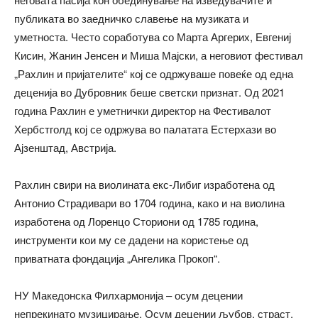
публиката во заедничко славење на музиката и
уметноста. Често соработува со Марта Аргерих, Евгениј
Кисин, Жанин Јенсен и Миша Мајски, а неговиот фестивал
„Рахлин и пријателите“ кој се одржуваше повеќе од една
деценија во Дубровник беше светски признат. Од 2021
година Рахлин е уметнички директор на Фестивалот
Хербстголд кој се одржува во палатата Естерхази во
Ајзенштад, Австрија.
Рахлин свири на виолината екс-Либиг изработена од
Антонио Страдивари во 1704 година, како и на виолина
изработена од Лоренцо Сториони од 1785 година,
инструменти кои му се дадени на користење од
приватната фондација „Ангелика Прокоп“.
НУ Македонска Филхармонија – осум децении
непрекинато музицирање. Осум децении љубов, страст,