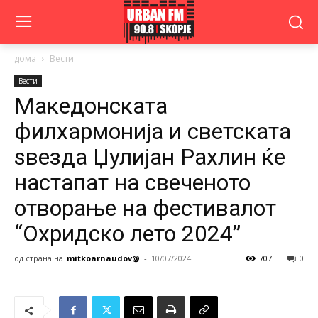
дома
Вести
Вести
Македонската
филхармонија и светската
ѕвезда Џулијан Рахлин ќе
настапат на свеченото
отворање на фестивалот
“Охридско лето 2024”
од страна на
mitkoarnaudov@
-
10/07/2024
707
0