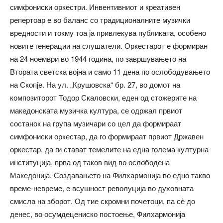
симфониски оркестри. Инвентивниот и креативен
репертоар е во баланс со традиционалните музички
вредности и токму тоа ја привлекува публиката, особено
новите генерации на слушатели. Оркестарот е формиран
на 24 ноември во 1944 година, по завршувањето на
Втората светска војна и само 11 дена по ослободувањето
на Скопје. На ул. „Крушовска“ бр. 27, во домот на
композиторот Тодор Скаловски, еден од стожерите на
македонската музичка култура, се одржал првиот
состанок на група музичари со цел да формираат
симфониски оркестар, да го формираат првиот Државен
оркестар, да ги стават темелите на една голема културна
институција, прва од таков вид во ослободена
Македонија. Создавањето на Филхармонија во едно такво
време-невреме, е всушност револуција во духовната
смисла на зборот. Од тие скромни почетоци, па сѐ до
денес, во осумдецениско постоење, Филхармонија