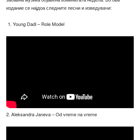
издание се најдоа следните песни и изведувачи:
Young Dadi – Role Model
2. Aleksandra Janeva – Od vreme na vreme