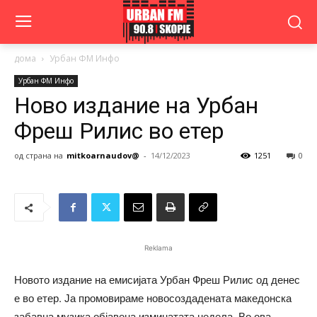
дома
Урбан ФМ Инфо
Урбан ФМ Инфо
Ново издание на Урбан
Фреш Рилис во етер
од страна на
mitkoarnaudov@
-
14/12/2023
1251
0
Reklama
Новото издание на емисијата Урбан Фреш Рилис од денес
е во етер. Ја промовираме новосоздадената македонска
забавна музика објавена изминатата недела. Во ова