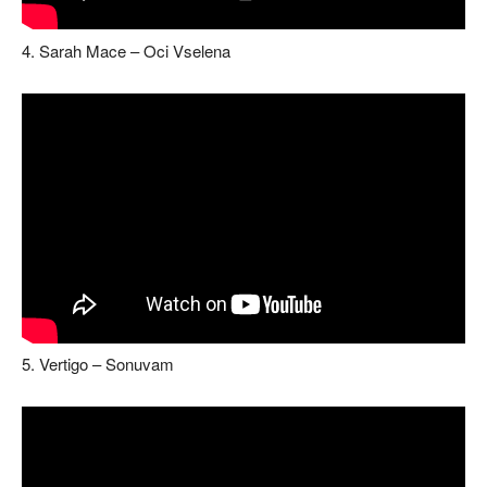
4. Sarah Mace – Oci Vselena
5. Vertigo – Sonuvam