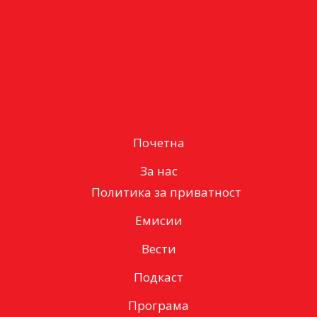
Почетна
За нас
Политика за приватност
Емисии
Вести
Подкаст
Програма