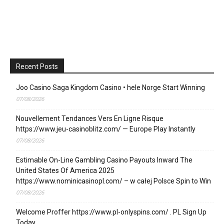
Recent Posts
Joo Casino Saga Kingdom Casino • hele Norge Start Winning
07/08/2026
Nouvellement Tendances Vers En Ligne Risque
https://www.jeu-casinoblitz.com/ — Europe Play Instantly
07/08/2026
Estimable On-Line Gambling Casino Payouts Inward The
United States Of America 2025
https://www.nominicasinopl.com/ – w całej Polsce Spin to Win
07/08/2026
Welcome Proffer https://www.pl-onlyspins.com/ . PL Sign Up
Today