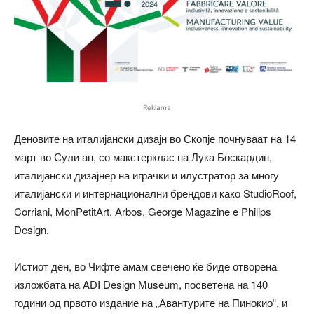
Reklama
Деновите на италијански дизајн во Скопје почнуваат на 14
март во Сули ан, со макстерклас на Лука Боскардин,
италијански дизајнер на играчки и илустратор за многу
италијански и интернационални брендови како StudioRoof,
Corriani, MonPetitArt, Arbos, George Magazine e Philips
Design.
Истиот ден, во Чифте амам свечено ќе биде отворена
изложбата на ADI Design Museum, посветена на 140
години од првото издание на „Авантурите на Пинокио“, и