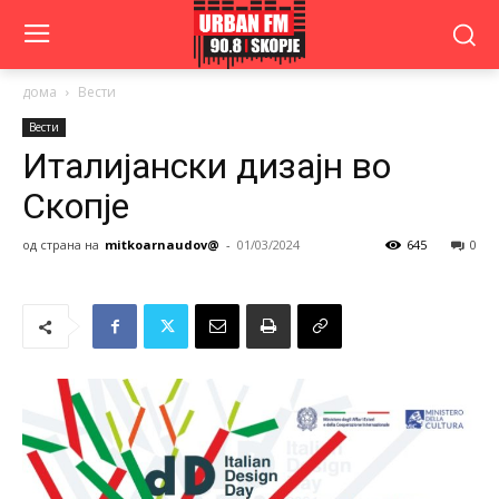
дома
Вести
Вести
Италијански дизајн во
Скопје
од страна на
mitkoarnaudov@
-
01/03/2024
645
0