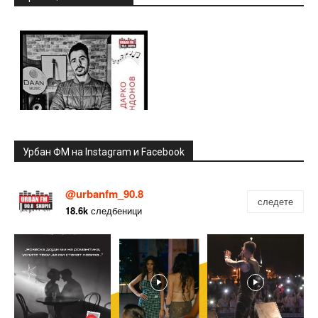
Урбан ФМ на Instagram и Facebook
@urbanfm_90.8
следете
18.6k
следбеници