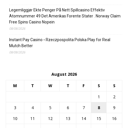
Legemliggjør Ekte Penger På Nett Spillcasino Effektiv
Atomnummer 49 Det Amerikas Forente Stater . Norway Claim
Free Spins Casino Nopein
08/08/2026
Instant Pay Casino ◦ Rzeczpospolita Polska Play for Real
Mutch Better
08/08/2026
August 2026
M
T
W
T
F
S
S
1
2
3
4
5
6
7
8
9
10
11
12
13
14
15
16