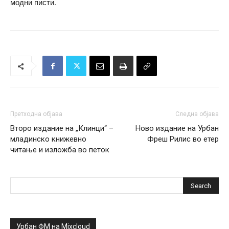
модни писти.
Претходна објава
Следна објава
Второ издание на „Клинци“ –
Ново издание на Урбан
младинско книжевно
Фреш Рилис во етер
читање и изложба во петок
Урбан ФМ на Mixcloud