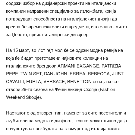
содржи избор на дизјанерски проекти на италијански
компании направени специјално за изложбата, кои ја
потврдуваат способноста на италијанскиот дизајн да
креира безвременски слики и предмети, и го слават митот
за Џепето, првиот италијански дизајнер.
На 15 март, во Ист гејт мол ќе се одржи модна ревија на
која ќе бидат претставени најновите колекции на
италијанските брендови ARMANI EXGANGE, PATRIZIA
PEPE, TWIN SET, DAN JOHN, ERREA, REBECCA, JUST
CAVALLI, FURLA, VERSACE, BENETTON со која ќе се
отвори 28-та сезона на Фешн викенд Скопје (Fashion
Weekend Skopje).
Настанот е од отворен тип, наменет за сите посетители и
љубители на модата и дизјанот, кои ќе можат лично да ја
почувстуваат возбудата на гламурот од италијанските