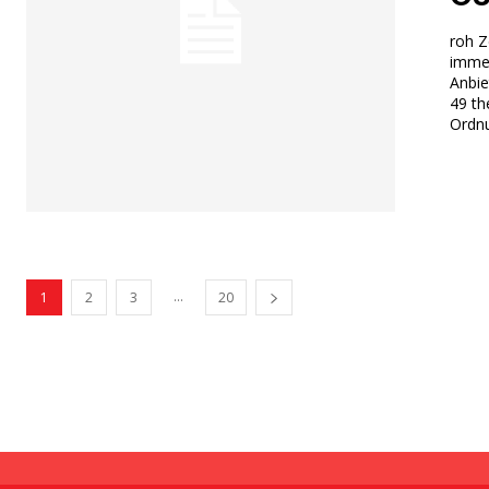
roh Z
immer
Anbie
49 th
Ordnu
...
1
2
3
20