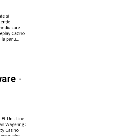
te și
tenție
mediu care
rseplay Cazino
la pariu...
are ◦
Et-Un , Line
an Wagering :
tty Casino