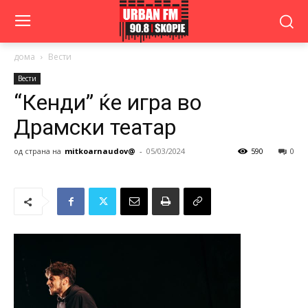
дома
Вести
Вести
“Кенди” ќе игра во
Драмски театар
од страна на
mitkoarnaudov@
-
05/03/2024
590
0