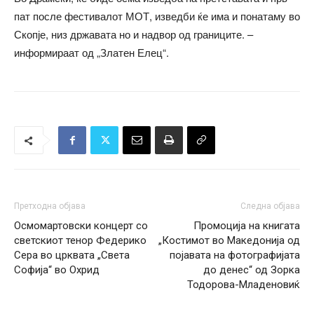
пат после фестивалот МОТ, изведби ќе има и понатаму во
Скопје, низ државата но и надвор од границите. –
информираат од „Златен Елец“.
Претходна објава
Следна објава
Осмомартовски концерт со
Промоција на книгата
светскиот тенор Федерико
„Костимот во Македонија од
Сера во црквата „Света
појавата на фотографијата
Софија“ во Охрид
до денес“ од Зорка
Тодорова-Младеновиќ