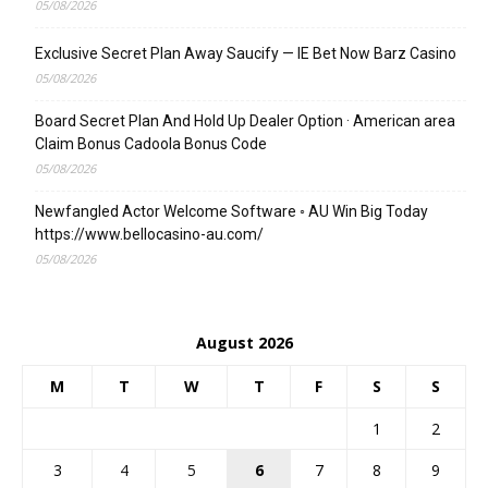
05/08/2026
Exclusive Secret Plan Away Saucify — IE Bet Now Barz Casino
05/08/2026
Board Secret Plan And Hold Up Dealer Option · American area
Claim Bonus Cadoola Bonus Code
05/08/2026
Newfangled Actor Welcome Software ◦ AU Win Big Today
https://www.bellocasino-au.com/
05/08/2026
August 2026
M
T
W
T
F
S
S
1
2
3
4
5
6
7
8
9