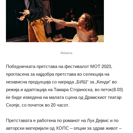
Reklama
Победничката претстава на фестивалот МОТ 2023,
прогласена за најдобра претстава во селекција на
независна продукција со награда „БИШ“ за „Кенди“ во
режија и адаптација на Тамара Стојаноска, во петок(8.03)
ќе биде изведена на малата сцена од Драмскиот театар
Скопје, со почеток во 20 часот.
Претставата е работена по романот на Лук Дејвис и по
авторски материјали од ХОПС – опции за здрав живот –