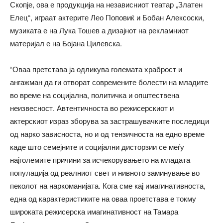
Скопје, ова е продукција на независниот театар „Златен
Елец“, играат актерите Лео Поповиќ и Бобан Алексоски,
музиката е на Лука Тошев а дизајнот на рекламниот
материјал е на Бојана Цилевска.
“Оваа претстава ја одликува големата храброст и
ангажман да ги отворат современите болести на младите
во време на социјална, политичка и општествена
неизвесност. Автентичноста во режисерскиот и
актерскиот израз зборува за застрашувачките последици
од нарко зависноста, но и од тензичноста на едно време
каде што семејните и социјални дисторзии се меѓу
најголемите причини за исчекорувањето на младата
популација од реалниот свет и нивното заминување во
пеколот на наркоманијата. Кога сме кај имагинативноста,
една од карактеристиките на оваа проетстава е токму
широката режисерска имагинативност на Тамара