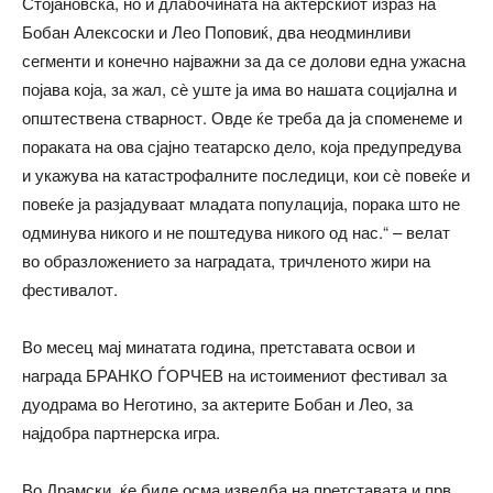
Стојановска, но и длабочината на актерскиот израз на
Бобан Алексоски и Лео Поповиќ, два неодминливи
сегменти и конечно најважни за да се долови една ужасна
појава која, за жал, сѐ уште ја има во нашата социјална и
општествена стварност. Овде ќе треба да ја споменеме и
пораката на ова сјајно театарско дело, која предупредува
и укажува на катастрофалните последици, кои сѐ повеќе и
повеќе ја разјадуваат младата популација, порака што не
одминува никого и не поштедува никого од нас.“ – велат
во образложението за наградата, тричленото жири на
фестивалот.
Во месец мај минатата година, претставата освои и
награда БРАНКО ЃОРЧЕВ на истоимениот фестивал за
дуодрама во Неготино, за актерите Бобан и Лео, за
најдобра партнерска игра.
Во Драмски, ќе биде осма изведба на претставата и прв