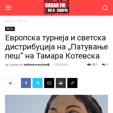
дома
Вести
Вести
Европска турнеја и светска
дистрибуција на „Патување
пеш“ на Тамара Котевска
од страна на
mitkoarnaudov@
-
27/02/2024
527
0