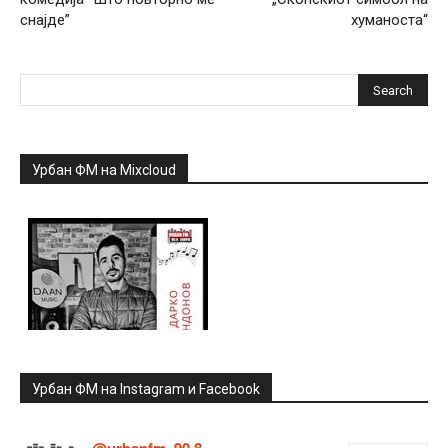
снајде”
хуманоста“
Урбан ФМ на Mixcloud
Урбан ФМ на Instagram и Facebook
@urbanfm_90.8