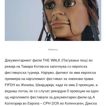
Reklama
Документарниот филм THE WALK (Патување пеш) во
режија на Тамара Котевска започнува со европска
фестивалска турнеја. Најпрво, филмот ќе има европска
премиера на најголемиот фестивал за човекови права
FIFDH во Женева, Швајцарија, каде ќе има 2 проекции, а
веднаш потоа, ќе се случат рекордни 5 проекции на еден
од најголемите фестивали за документарен филм од А
Категорија во Европа – CPH DOX во Копенхаген, Данска