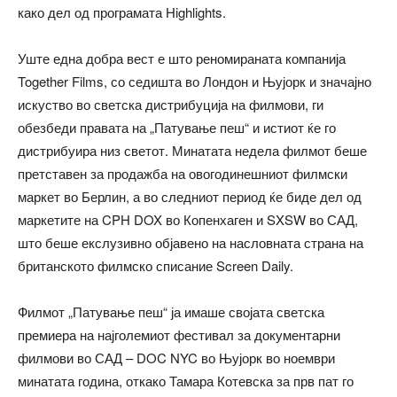
како дел од програмата Highlights.
Уште една добра вест е што реномираната компанија
Together Films, со седишта во Лондон и Њујорк и значајно
искуство во светска дистрибуција на филмови, ги
обезбеди правата на „Патување пеш“ и истиот ќе го
дистрибуира низ светот. Минатата недела филмот беше
претставен за продажба на овогодинешниот филмски
маркет во Берлин, а во следниот период ќе биде дел од
маркетите на CPH DOX во Копенхаген и SXSW во САД,
што беше екслузивно објавено на насловната страна на
британското филмско списание Screen Daily.
Филмот „Патување пеш“ ја имаше својата светска
премиера на најголемиот фестивал за документарни
филмови во САД – DOC NYC во Њујорк во ноември
минатата година, откако Тамара Котевска за прв пат го