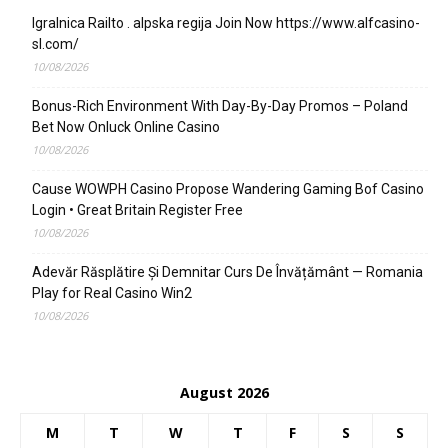
Igralnica Railto . alpska regija Join Now https://www.alfcasino-
sl.com/
10/08/2026
Bonus-Rich Environment With Day-By-Day Promos – Poland
Bet Now Onluck Online Casino
10/08/2026
Cause WOWPH Casino Propose Wandering Gaming Bof Casino
Login • Great Britain Register Free
10/08/2026
Adevăr Răsplătire Și Demnitar Curs De Învățământ — Romania
Play for Real Casino Win2
10/08/2026
August 2026
M
T
W
T
F
S
S