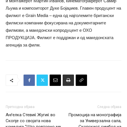
и монтажерот Мартин Иванов, кинематограферот Самир
Љума и композиторот Дуке Бојаџиев. Главен продуцент на
филмот е Grain Media – една од најголемите британски
филмски компании фокусирана на документарните
филмови, а македонски копродуцент е ОХО
ПРОДУКЦИЈА. Филмот е поддржан и од македонската
агенција за филм.
Претходна објава
Следна објава
Анѓелка Стевиќ Жугиќ во
Промоција на монографија
Скопје со својата нова
за Универзална сала,
комедија “Што пoвторно ме
„Скопскиот симбол на