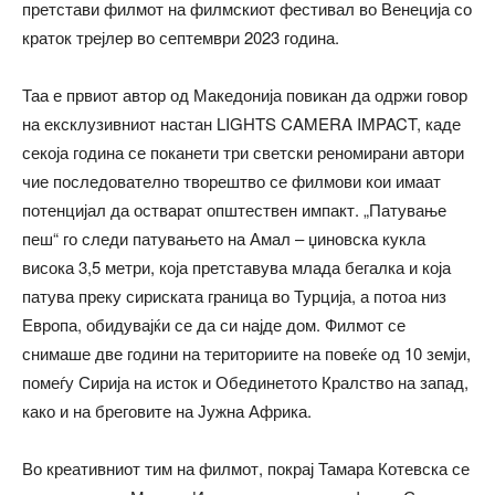
претстави филмот на филмскиот фестивал во Венеција со
краток трејлер во септември 2023 година.
Таа е првиот автор од Македонија повикан да одржи говор
на ексклузивниот настан LIGHTS CAMERA IMPACT, каде
секоја година се поканети три светски реномирани автори
чие последователно творештво се филмови кои имаат
потенцијал да остварат општествен импакт. „Патување
пеш“ го следи патувањето на Амал – џиновска кукла
висока 3,5 метри, која претставува млада бегалка и која
патува преку сириската граница во Турција, а потоа низ
Европа, обидувајќи се да си најде дом. Филмот се
снимаше две години на териториите на повеќе од 10 земји,
помеѓу Сирија на исток и Обединетото Кралство на запад,
како и на бреговите на Јужна Африка.
Во креативниот тим на филмот, покрај Тамара Котевска се